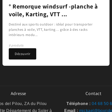
° Remorque windsurf -planche à
voile, Karting, VTT ...
Destiné aux sports outdoor : idéal pour transporter
planches à voile, VTT, karting… grâce à des racks
intérieurs modu...
8 produits
Découvrir
Adresse
Contact
s del Pilou, ZA du Pilou
Téléphone :
04 68 50 
te Département du Soler à
Email :
mickael@boxride