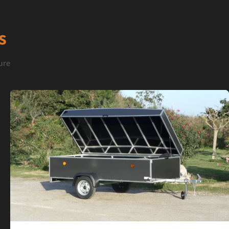
s
ure