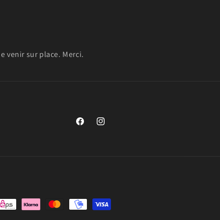
 venir sur place. Merci.
https://www.facebook.com/remorques.boxri
https://www.instagram.com/boxrider6