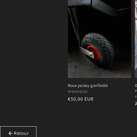
e
c
t
i
o
n
Roue jockey gonflable
D
v
Fournisseur :
REMORQUES
F
Prix
€50,00 EUR
:
habituel
Retour