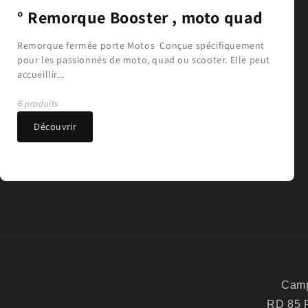
° Remorque Booster , moto quad
Remorque fermée porte Motos Conçue spécifiquement
pour les passionnés de moto, quad ou scooter. Elle peut
accueillir...
6 produits
Découvrir
Camp
RD 85 R