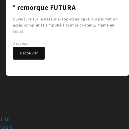
° remorque FUTURA
ouverture sur le dessus (« top-opening »), qui permet un
accès complet et simplifié à tout le contenu, même en
cours ...
1 produit
Découvrir
61 18
r.com