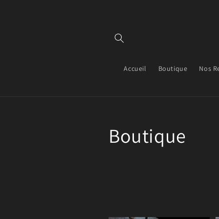
et
passer
au
contenu
Accueil
Boutique
Nos R
C
Boutique
o
l
l