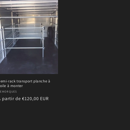
emi-rack transport planche à
oile à monter
ournisseur :
REMORQUES
Prix
À partir de €120,00 EUR
habituel