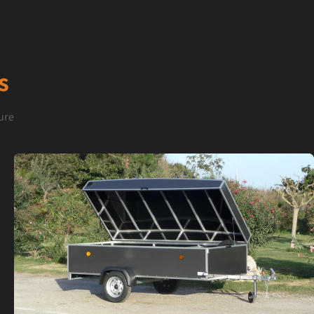
s
ure