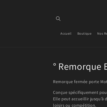
et
passer
au
contenu
Accueil
Boutique
Nos R
C
° Remorque B
o
Remorque fermée porte Mo
l
Conçue spécifiquement pour
Elle peut accueillir jusqu’
l
loisirs ou compétition.