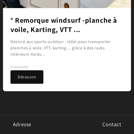
° Remorque windsurf -planche à
voile, Karting, VTT ...
Destiné aux sports outdoor : idéal pour transporter
planches à voile, VTT, karting… grâce à des racks
intérieurs modu...
8 produits
Découvrir
Adresse
Contact