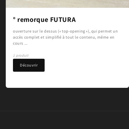
° remorque FUTURA
ouverture sur le dessus (« top-opening »), qui permet un
accès complet et simplifié à tout le contenu, même en
cours ...
1 produit
Découvrir