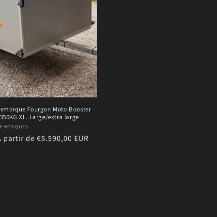
emorque Fourgon Moto Booster
350KG XL. Large/extra large
ournisseur :
REMORQUES
Prix
À partir de €5.590,00 EUR
habituel