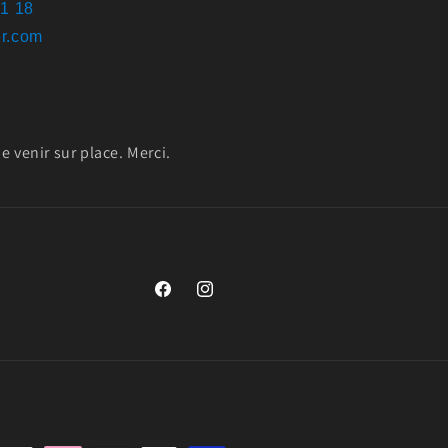
61 18
r.com
 venir sur place. Merci.
https://www.facebook.com/remorques.boxri
https://www.instagram.com/boxrider6