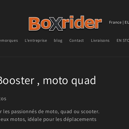
P
a
y
emorques
L'entreprise
blog
Contact
Livraisons
EN ST
s
/
r
é
ooster , moto quad
g
i
tos
o
n
 les passionnés de moto, quad ou scooter.
à deux motos, idéale pour les déplacements