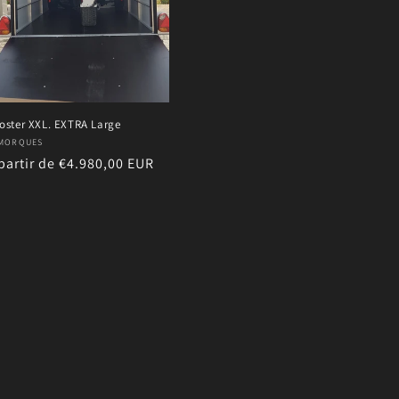
oster XXL. EXTRA Large
urnisseur :
MORQUES
ix
partir de €4.980,00 EUR
bituel