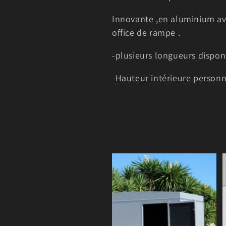
e
Innovante ,en aluminium avec
office de rampe .
c
-plusieurs longueurs dispon
t
-Hauteur intérieure personn
i
o
n
: