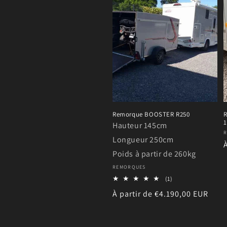
Remorque BOOSTER R250
R
1
Hauteur 145cm
F
Longueur 250cm
Poids à partir de 260kg
Fournisseur :
REMORQUES
1
(1)
total
Prix
À partir de €4.190,00 EUR
des
critiques
habituel