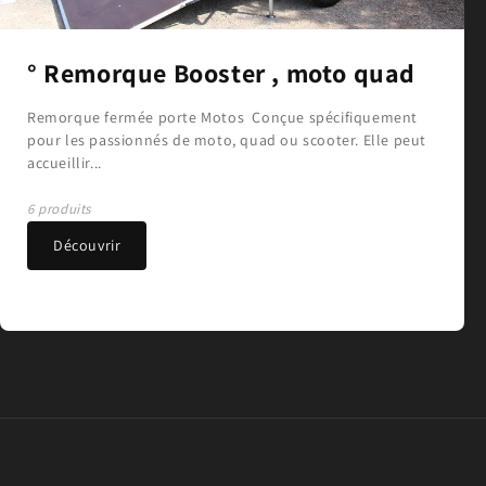
° Remorque Booster , moto quad
Remorque fermée porte Motos Conçue spécifiquement
pour les passionnés de moto, quad ou scooter. Elle peut
accueillir...
6 produits
Découvrir