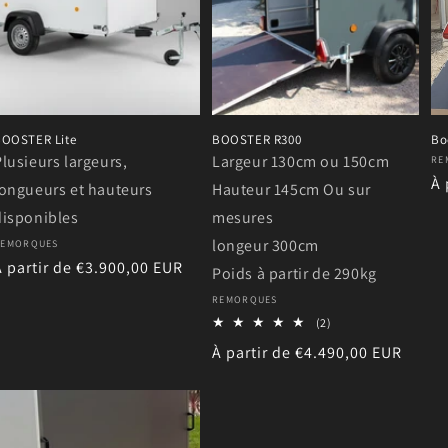
OOSTER Lite
BOOSTER R300
Bo
Plusieurs largeurs,
Largeur 130cm ou 150cm
Fo
RE
Pr
À 
longueurs et hauteurs
Hauteur 145cm Ou sur
ha
disponibles
mesures
longeur 300cm
ournisseur :
REMORQUES
Prix
À partir de €3.900,00 EUR
Poids à partir de 290kg
habituel
Fournisseur :
REMORQUES
2
(2)
total
Prix
À partir de €4.490,00 EUR
des
critiques
habituel