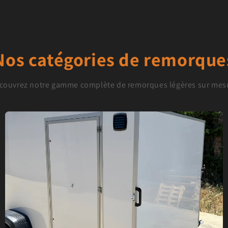
Nos catégories de remorque
couvrez notre gamme complète de remorques légères sur mes