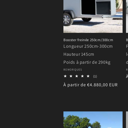
Booster freinée 250cm/300cm
B
Longueur 250cm-300cm
Hauteur 145cm
Poids à partir de 290kg
Fournisseur :
F
REMORQUES
1
(1)
total
Prix
À partir de €4.880,00 EUR
des
critiques
habituel