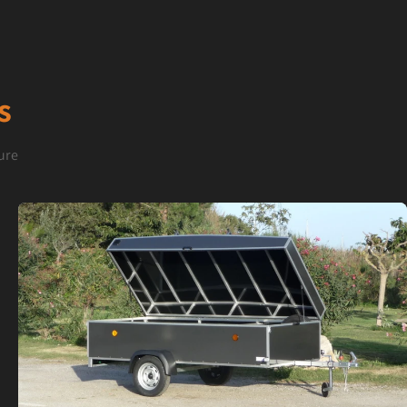
s
ure