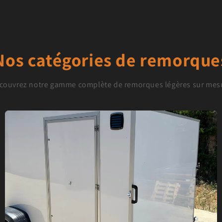
Nos catégories de remorque
couvrez notre gamme complète de remorques légères sur mes