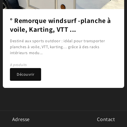
° Remorque windsurf -planche à
voile, Karting, VTT ...
Destiné aux sports outdoor : idéal pour transporter
planches à voile, VTT, karting… grâce à des racks
intérieurs modu...
8 produits
Découvrir
Adresse
Contact