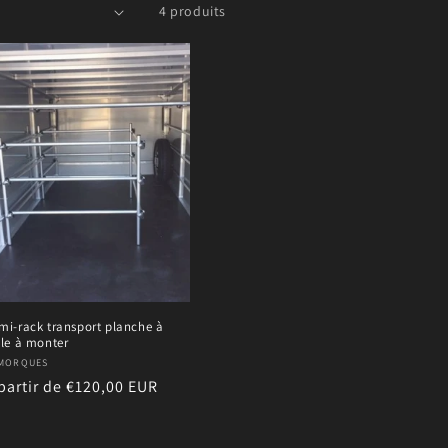
4 produits
mi-rack transport planche à
ile à monter
urnisseur :
MORQUES
ix
partir de €120,00 EUR
bituel