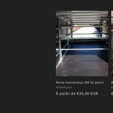
e
c
t
i
o
n
Racks horizontaux 35€ (la paire)
R
:
Fournisseur :
F
REMORQUES
Prix
À partir de €35,00 EUR
habituel