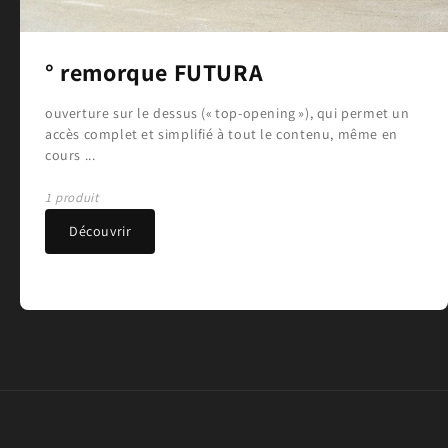
° remorque FUTURA
ouverture sur le dessus (« top-opening »), qui permet un
accès complet et simplifié à tout le contenu, même en
cours ...
1 produit
Découvrir