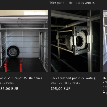
Trier par :
acks sous capot 35€ (la paire)
Rack transport pneus de karting.
De
vo
ournisseur :
Fournisseur :
REMORQUES
BOXRIDER REMORQUES
Fo
RE
Prix
€35,00 EUR
Prix
€95,00 EUR
Pr
À 
habituel
habituel
ha