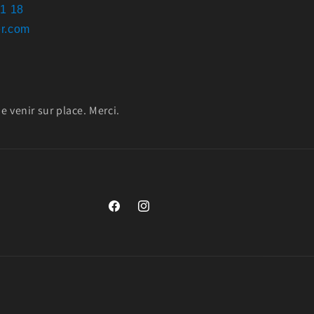
61 18
r.com
 venir sur place. Merci.
https://www.facebook.com/remorques.boxri
https://www.instagram.com/boxrider6