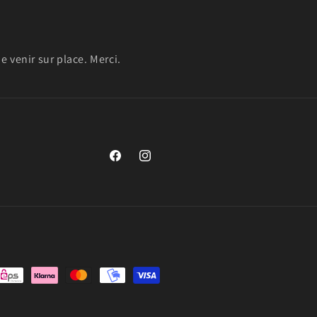
 venir sur place. Merci.
https://www.facebook.com/remorques.boxri
https://www.instagram.com/boxrider6