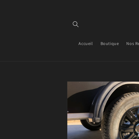
et
passer
au
contenu
Accueil
Boutique
Nos R
Passer aux
informations
produits