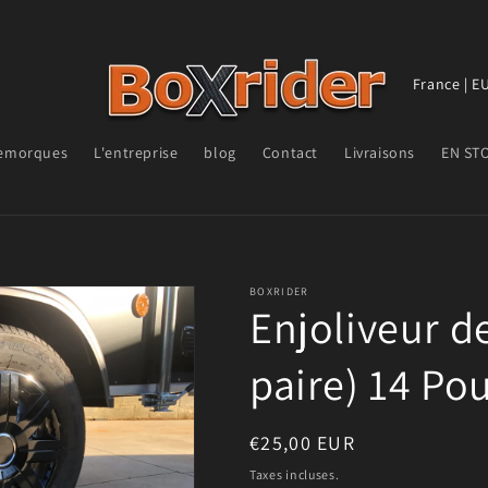
P
a
y
emorques
L'entreprise
blog
Contact
Livraisons
EN ST
s
/
r
é
BOXRIDER
g
Enjoliveur de
i
paire) 14 Po
o
n
Prix
€25,00 EUR
habituel
Taxes incluses.