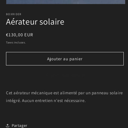
Ouvrir
le
média
BOXRIDER
Aérateur solaire
1
dans
une
fenêtre
Prix
€130,00 EUR
modale
habituel
Taxes incluses.
Ajouter au panier
Acheter maintenant
Cet aérateur mécanique est alimenté par un panneau solaire
intégré. Aucun entretien n'est nécessaire.
Partager